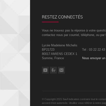
RESTEZ CONNECTÉS
Vous ne trouvez pas la réponse à votre questi
contactez nous par courriel, téléphone, ou par 
Lycée Madeleine Michelis
BP21723
Tel : 03 22 22 43
80017 AMIENS CEDEX 1
Somme, France
Nous envoyer un 
© Copyright 2021 Sauf indication contraire tout le conte
accord n'est autorisée. Veuillez vous référer à notre pa