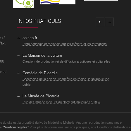
INFOS PRATIQUES
on?
onisep.fr
fax.
L'info nationale et régionale sur les métiers et les formations
La Maison de la culture
 00
Création, de production et de diffusion artistiques et culturelles
mail
Comédie de Picardie
Spectacles de la saison, un théâtre en région, la saison jeune
public
Le Musée de Picardie
L'un des musée majeurs du Nord, fut inauguré en 1867
nu du site est la propriété du lycée Madeleine Michelis. Aucune reproduction sans notre
ge
“Mentions légales”
Pour plus d'informations sur nos politiques, nos Conditions d'utilisation et