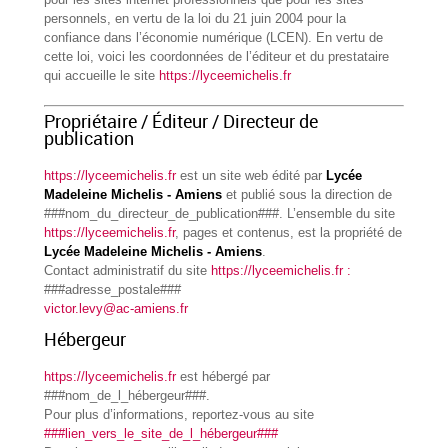
personnels, en vertu de la loi du 21 juin 2004 pour la
confiance dans l’économie numérique (LCEN). En vertu de
cette loi, voici les coordonnées de l’éditeur et du prestataire
qui accueille le site
https://lyceemichelis.fr
Propriétaire / Éditeur / Directeur de
publication
https://lyceemichelis.fr
est un site web édité par
Lycée
Madeleine Michelis - Amiens
et publié sous la direction de
###nom_du_directeur_de_publication###. L’ensemble du site
https://lyceemichelis.fr
, pages et contenus, est la propriété de
Lycée Madeleine Michelis - Amiens
.
Contact administratif du site
https://lyceemichelis.fr :
###adresse_postale###
victor.levy@ac-amiens.fr
Hébergeur
https://lyceemichelis.fr
est hébergé par
###nom_de_l_hébergeur###.
Pour plus d’informations, reportez-vous au site
###lien_vers_le_site_de_l_hébergeur###