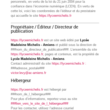
personnels, en vertu de la loi du 21 juin 2004 pour la
confiance dans l’économie numérique (LCEN). En vertu de
cette loi, voici les coordonnées de l’éditeur et du prestataire
qui accueille le site
https://lyceemichelis.fr
Propriétaire / Éditeur / Directeur de
publication
https://lyceemichelis.fr
est un site web édité par
Lycée
Madeleine Michelis - Amiens
et publié sous la direction de
###nom_du_directeur_de_publication###. L’ensemble du site
https://lyceemichelis.fr
, pages et contenus, est la propriété de
Lycée Madeleine Michelis - Amiens
.
Contact administratif du site
https://lyceemichelis.fr :
###adresse_postale###
victor.levy@ac-amiens.fr
Hébergeur
https://lyceemichelis.fr
est hébergé par
###nom_de_l_hébergeur###.
Pour plus d’informations, reportez-vous au site
###lien_vers_le_site_de_l_hébergeur###
Pour les contacter, utilisez l’adresse courriel